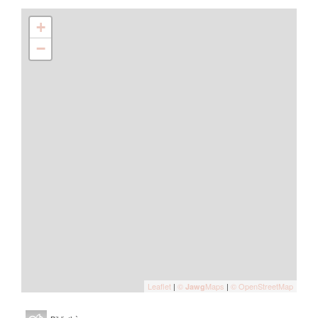
+
−
Leaflet
|
©
Maps
|
© OpenStreetMap
Jawg