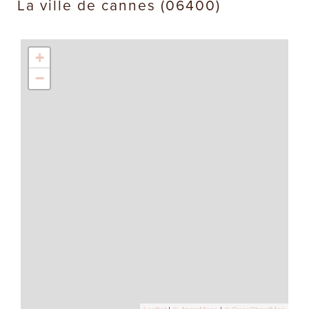
la ville de cannes (06400)
+
−
Leaflet
|
©
Maps
|
© OpenStreetMap