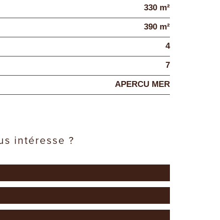
330 m²
390 m²
4
7
APERCU MER
us intéresse ?