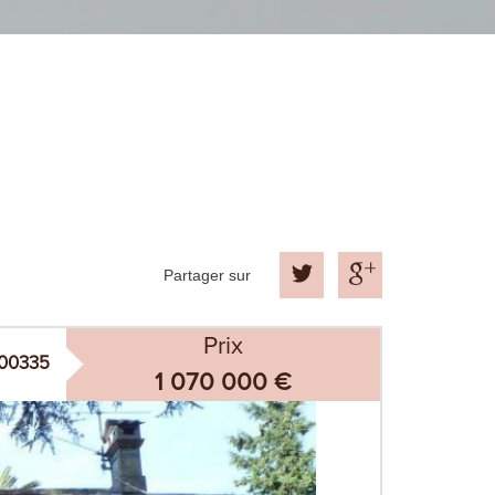
Partager sur
Prix
000335
1 070 000
€