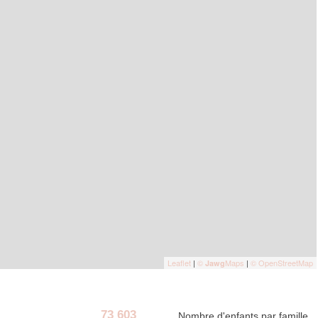
Leaflet
|
©
Maps
|
© OpenStreetMap
Jawg
73 603
Nombre d'enfants par famille