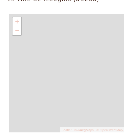
+
−
Leaflet
|
©
Maps
|
© OpenStreetMap
Jawg